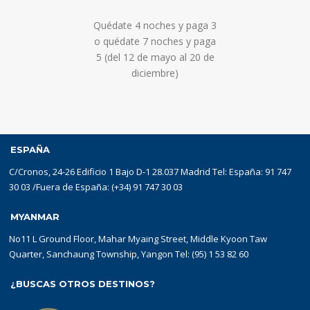
Quédate 4 noches y paga 3
o quédate 7 noches y paga
5 (del 12 de mayo al 20 de
diciembre)
ESPAÑA
C/Cronos, 24-26 Edificio 1 Bajo D-1 28.037 Madrid Tel: España: 91 747
30 03 /Fuera de España: (+34) 91 747 30 03
MYANMAR
No11 L Ground Floor, Mahar Myaing Street, Middle Kyoon Taw
Quarter, Sanchaung Township, Yangon Tel: (95) 1 53 82 60
¿BUSCAS OTROS DESTINOS?