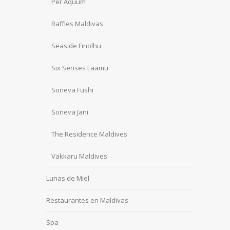
Per Aquum
Raffles Maldivas
Seaside Finolhu
Six Senses Laamu
Soneva Fushi
Soneva Jani
The Residence Maldives
Vakkaru Maldives
Lunas de Miel
Restaurantes en Maldivas
Spa