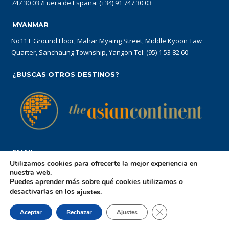
747 30 03 /Fuera de España: (+34) 91 747 30 03
MYANMAR
No11 L Ground Floor, Mahar Myaing Street, Middle Kyoon Taw
Quarter, Sanchaung Township, Yangon Tel: (95) 1 53 82 60
¿BUSCAS OTROS DESTINOS?
EMAIL
Utilizamos cookies para ofrecerte la mejor experiencia en
reservations@theasiancontinent.com
nuestra web.
Puedes aprender más sobre qué cookies utilizamos o
desactivarlas en los
.
ajustes
Aviso Legal
Politica de cookies
CERRAR EL BANN
Aceptar
Rechazar
Ajustes
Politica de privacidad