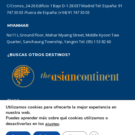
C/Cronos, 24-26 Edificio 1 Bajo D-1 28.037 Madrid Tel: España: 91
747 30 03 /Fuera de España: (+34) 91 747 30 03
MYANMAR
No11 L Ground Floor, Mahar Myaing Street, Middle Kyoon Taw
Quarter, Sanchaung Township, Yangon Tel: (95) 1 53 82 60
¿BUSCAS OTROS DESTINOS?
EMAIL
Utilizamos cookies para ofrecerte la mejor experiencia en
reservations@theasiancontinent.com
nuestra web.
Puedes aprender más sobre qué cookies utilizamos o
desactivarlas en los
.
ajustes
Aviso Legal
Politica de cookies
CERRAR EL BANN