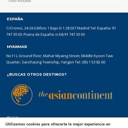
Todo Incluido
ESPAÑA
C/Cronos, 24-26 Edificio 1 Bajo D-1 28.037 Madrid Tel: España: 91
747 30 03 /Fuera de España: (+34) 91 747 30 03
MYANMAR
No11 L Ground Floor, Mahar Myaing Street, Middle Kyoon Taw
Quarter, Sanchaung Township, Yangon Tel: (95) 1 53 82 60
¿BUSCAS OTROS DESTINOS?
EMAIL
Utilizamos cookies para ofrecerte la mejor experiencia en
reservations@theasiancontinent.com