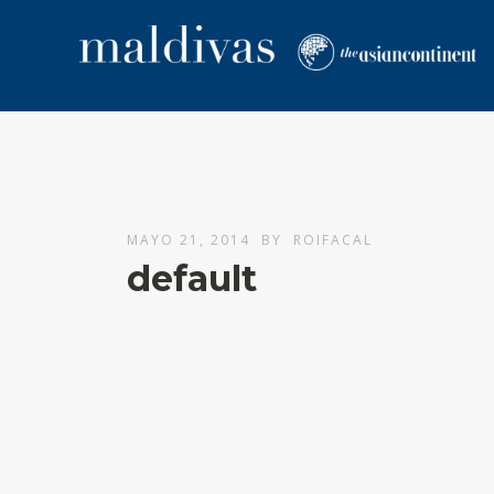
MAYO 21, 2014
BY
ROIFACAL
default