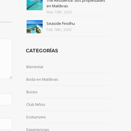
The Residence: dos propiedades
en Maldivas
Mar 10th, 2020
Seaside Finolhu
Feb 18th, 2020
CATEGORÍAS
Bienestar
Boda en Maldivas
Buceo
Club Niños
Ecoturismo
Experiencias