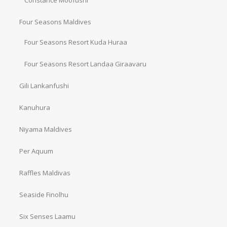
Constance Moofushi
Four Seasons Maldives
Four Seasons Resort Kuda Huraa
Four Seasons Resort Landaa Giraavaru
Gili Lankanfushi
Kanuhura
Niyama Maldives
Per Aquum
Raffles Maldivas
Seaside Finolhu
Six Senses Laamu