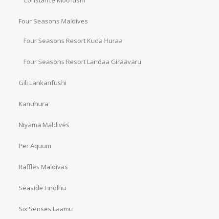
Constance Moofushi
Four Seasons Maldives
Four Seasons Resort Kuda Huraa
Four Seasons Resort Landaa Giraavaru
Gili Lankanfushi
Kanuhura
Niyama Maldives
Per Aquum
Raffles Maldivas
Seaside Finolhu
Six Senses Laamu