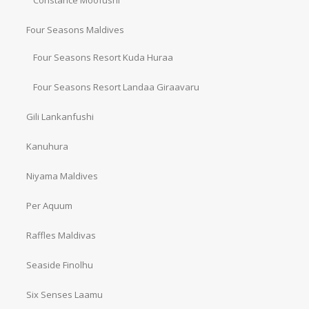
Constance Moofushi
Four Seasons Maldives
Four Seasons Resort Kuda Huraa
Four Seasons Resort Landaa Giraavaru
Gili Lankanfushi
Kanuhura
Niyama Maldives
Per Aquum
Raffles Maldivas
Seaside Finolhu
Six Senses Laamu