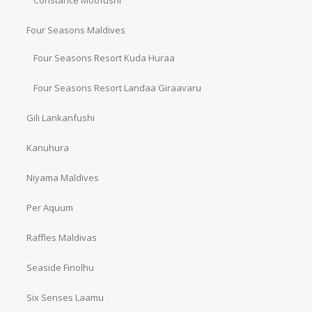
Constance Moofushi
Four Seasons Maldives
Four Seasons Resort Kuda Huraa
Four Seasons Resort Landaa Giraavaru
Gili Lankanfushi
Kanuhura
Niyama Maldives
Per Aquum
Raffles Maldivas
Seaside Finolhu
Six Senses Laamu