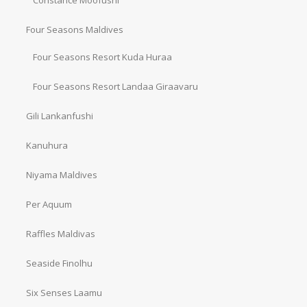
Constance Moofushi
Four Seasons Maldives
Four Seasons Resort Kuda Huraa
Four Seasons Resort Landaa Giraavaru
Gili Lankanfushi
Kanuhura
Niyama Maldives
Per Aquum
Raffles Maldivas
Seaside Finolhu
Six Senses Laamu