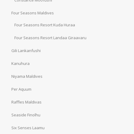
Constance Moofushi
Four Seasons Maldives
Four Seasons Resort Kuda Huraa
Four Seasons Resort Landaa Giraavaru
Gili Lankanfushi
Kanuhura
Niyama Maldives
Per Aquum
Raffles Maldivas
Seaside Finolhu
Six Senses Laamu