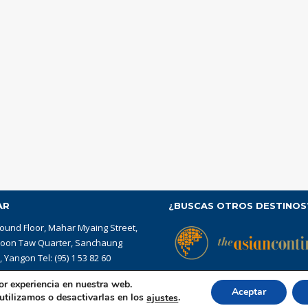
AR
¿BUSCAS OTROS DESTINOS
ound Floor, Mahar Myaing Street,
yoon Taw Quarter, Sanchaung
 Yangon Tel: (95) 1 53 82 60
or experiencia en nuestra web.
Aceptar
tilizamos o desactivarlas en los
.
ajustes