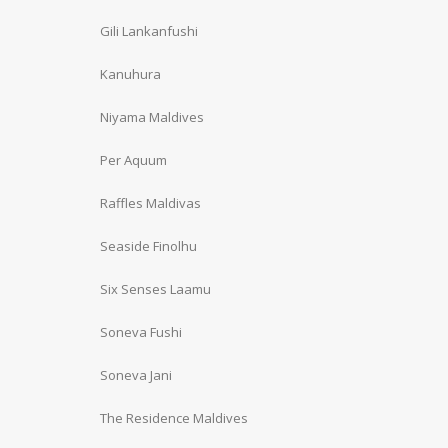
Gili Lankanfushi
Kanuhura
Niyama Maldives
Per Aquum
Raffles Maldivas
Seaside Finolhu
Six Senses Laamu
Soneva Fushi
Soneva Jani
The Residence Maldives