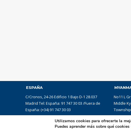
ESPAÑA
MYANM
C/Cronos, 24-26 Edificio 1 Bajo D-1 28.037
No11 L Gr
Madrid Tel: España: 91 747 30 03 /Fuera de
Middle K
España: (+34) 91 747 30 03
Township,
Utilizamos cookies para ofrecerte la mej
Puedes aprender más sobre qué cookies u