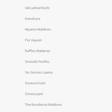
Gili Lankanfushi
Kanuhura
Niyama Maldives
Per Aquum
Raffles Maldivas
Seaside Finolhu
Six Senses Laamu
Soneva Fushi
Soneva Jani
The Residence Maldives