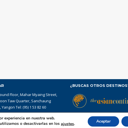
AR
¿BUSCAS OTROS DESTINOS
ound Floor, Mahar Myaing Street,
yoon Taw Quarter, Sanchaung
 Yangon Tel: (95) 1 53 82 60
or experiencia en nuestra web.
Aceptar
tilizamos o desactivarlas en los
.
ajustes