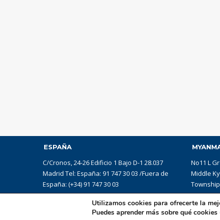
ESPAÑA
MYANM
C/Cronos, 24-26 Edificio 1 Bajo D-1 28.037
No11 L Gr
Madrid Tel: España: 91 747 30 03 /Fuera de
Middle K
España: (+34) 91 747 30 03
Township,
Utilizamos cookies para ofrecerte la mej
Puedes aprender más sobre qué cookies u