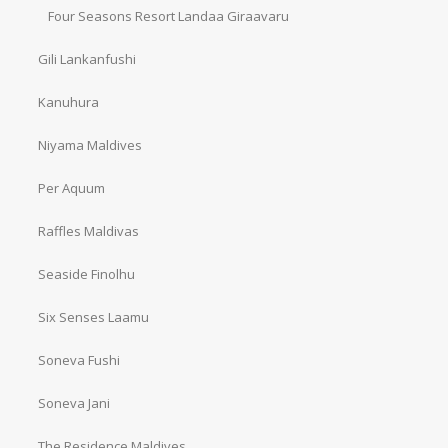
Four Seasons Resort Landaa Giraavaru
Gili Lankanfushi
Kanuhura
Niyama Maldives
Per Aquum
Raffles Maldivas
Seaside Finolhu
Six Senses Laamu
Soneva Fushi
Soneva Jani
The Residence Maldives