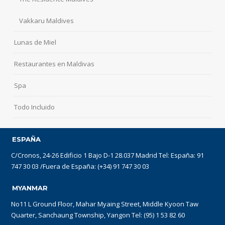
Vakkaru Maldives
Lunas de Miel
Restaurantes en Maldivas
Spa
Todo Incluido
ESPAÑA
C/Cronos, 24-26 Edificio 1 Bajo D-1 28.037 Madrid Tel: España: 91
747 30 03 /Fuera de España: (+34) 91 747 30 03
MYANMAR
No11 L Ground Floor, Mahar Myaing Street, Middle Kyoon Taw
Quarter, Sanchaung Township, Yangon Tel: (95) 1 53 82 60