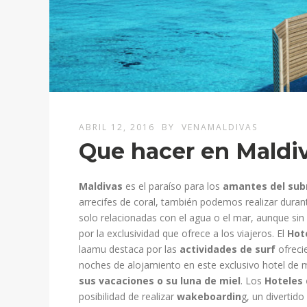
ABRIL 12, 2016
BY
VENAMALDIVAS
Que hacer en Maldi
Maldivas
es el paraíso para los
amantes del sub
arrecifes de coral, también podemos realizar dura
solo relacionadas con el agua o el mar, aunque sin
por la exclusividad que ofrece a los viajeros. El
Hot
laamu destaca por las
actividades de surf
ofreci
noches de alojamiento en este exclusivo hotel de m
sus vacaciones o su luna de miel
. Los
Hoteles 
posibilidad de realizar
wakeboardin
g, un divertid