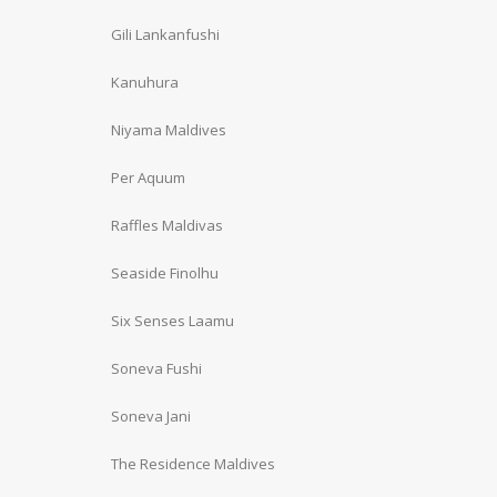
Gili Lankanfushi
Kanuhura
Niyama Maldives
Per Aquum
Raffles Maldivas
Seaside Finolhu
Six Senses Laamu
Soneva Fushi
Soneva Jani
The Residence Maldives