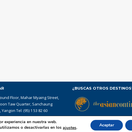
AR
¿BUSCAS OTROS DESTINOS
ound Floor, Mahar Myaing Street,
yoon Taw Quarter, Sanchaung
 Yangon Tel: (95) 1 53 82 60
or experiencia en nuestra web.
Aceptar
tilizamos o desactivarlas en los
.
ajustes