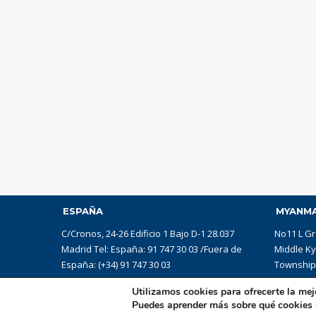
ESPAÑA
MYANM
C/Cronos, 24-26 Edificio 1 Bajo D-1 28.037
No11 L Gr
Madrid Tel: España: 91 747 30 03 /Fuera de
Middle K
España: (+34) 91 747 30 03
Township,
Utilizamos cookies para ofrecerte la mej
Puedes aprender más sobre qué cookies u