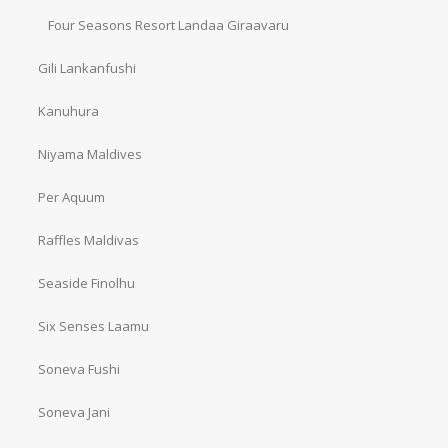
Four Seasons Resort Landaa Giraavaru
Gili Lankanfushi
Kanuhura
Niyama Maldives
Per Aquum
Raffles Maldivas
Seaside Finolhu
Six Senses Laamu
Soneva Fushi
Soneva Jani