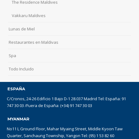
The Residence Maldives
Vakkaru Maldives
Lunas de Miel
Restaurantes en Maldivas
Spa
Todo Incluido
ESPAÑA
C/Cronos, 24-26 Edificio 1 Bajo D-1 28.037 Madrid Tel: España: 91
747 30 03 /Fuera de España: (+34) 91 747 30 03
MYANMAR
No11 L Ground Floor, Mahar Myaing Street, Middle Kyoon Taw
Quarter, Sanchaung Township, Yangon Tel: (95) 1 53 82 60