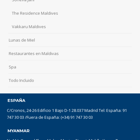
The Residence Maldives
Vakkaru Maldives
Lunas de Miel
Restaurantes en Maldivas
Spa
Todo Incluido
ESPAÑA
C/Cronos, 24-26 Edificio 1 Bajo D-1 28.037 Madrid Tel: España: 91
747 30 03 /Fuera de España: (+34) 91 747 30 03
MYANMAR