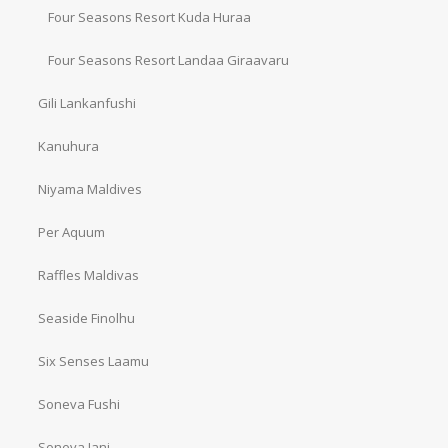
Four Seasons Resort Kuda Huraa
Four Seasons Resort Landaa Giraavaru
Gili Lankanfushi
Kanuhura
Niyama Maldives
Per Aquum
Raffles Maldivas
Seaside Finolhu
Six Senses Laamu
Soneva Fushi
Soneva Jani