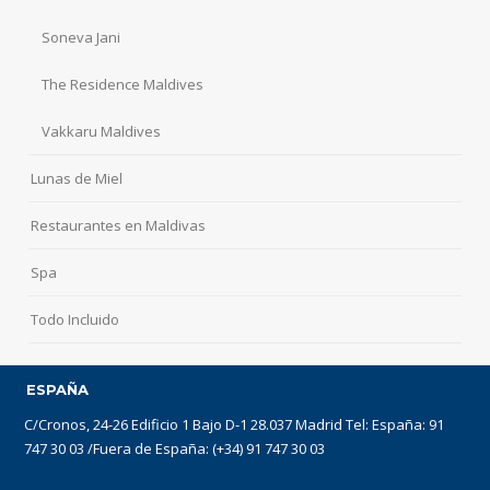
Soneva Jani
The Residence Maldives
Vakkaru Maldives
Lunas de Miel
Restaurantes en Maldivas
Spa
Todo Incluido
ESPAÑA
C/Cronos, 24-26 Edificio 1 Bajo D-1 28.037 Madrid Tel: España: 91
747 30 03 /Fuera de España: (+34) 91 747 30 03