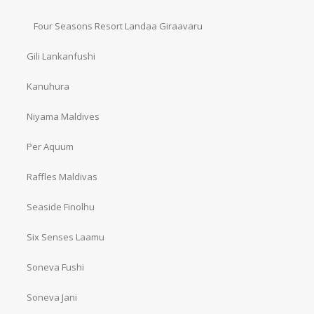
Four Seasons Resort Landaa Giraavaru
Gili Lankanfushi
Kanuhura
Niyama Maldives
Per Aquum
Raffles Maldivas
Seaside Finolhu
Six Senses Laamu
Soneva Fushi
Soneva Jani