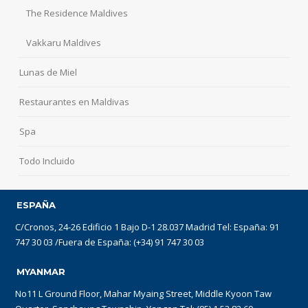
The Residence Maldives
Vakkaru Maldives
Lunas de Miel
Restaurantes en Maldivas
Spa
Todo Incluido
ESPAÑA
C/Cronos, 24-26 Edificio 1 Bajo D-1 28.037 Madrid Tel: España: 91
747 30 03 /Fuera de España: (+34) 91 747 30 03
MYANMAR
No11 L Ground Floor, Mahar Myaing Street, Middle Kyoon Taw