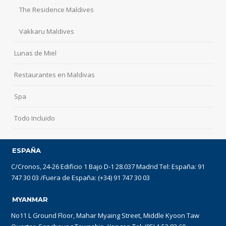
The Residence Maldives
Vakkaru Maldives
Lunas de Miel
Restaurantes en Maldivas
Spa
Todo Incluido
ESPAÑA
C/Cronos, 24-26 Edificio 1 Bajo D-1 28.037 Madrid Tel: España: 91
747 30 03 /Fuera de España: (+34) 91 747 30 03
MYANMAR
No11 L Ground Floor, Mahar Myaing Street, Middle Kyoon Taw