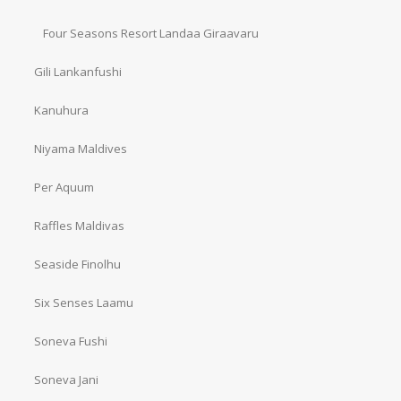
Four Seasons Resort Landaa Giraavaru
Gili Lankanfushi
Kanuhura
Niyama Maldives
Per Aquum
Raffles Maldivas
Seaside Finolhu
Six Senses Laamu
Soneva Fushi
Soneva Jani