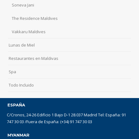
Soneva Jani
The Residence Maldives
Vakkaru Maldives
Lunas de Miel
Restaurantes en Maldivas
Spa
Todo Incluido
ESPAÑA
C/Cronos, 24-26 Edificio 1 Bajo D-1 28.037 Madrid Tel: España: 91
747 30 03 /Fuera de España: (+34) 91 747 30 03
MYANMAR