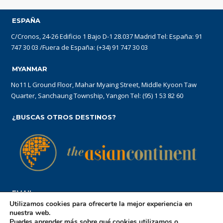
ESPAÑA
C/Cronos, 24-26 Edificio 1 Bajo D-1 28.037 Madrid Tel: España: 91
747 30 03 /Fuera de España: (+34) 91 747 30 03
MYANMAR
No11 L Ground Floor, Mahar Myaing Street, Middle Kyoon Taw
Quarter, Sanchaung Township, Yangon Tel: (95) 1 53 82 60
¿BUSCAS OTROS DESTINOS?
EMAIL
Utilizamos cookies para ofrecerte la mejor experiencia en
reservations@theasiancontinent.com
nuestra web.
Puedes aprender más sobre qué cookies utilizamos o